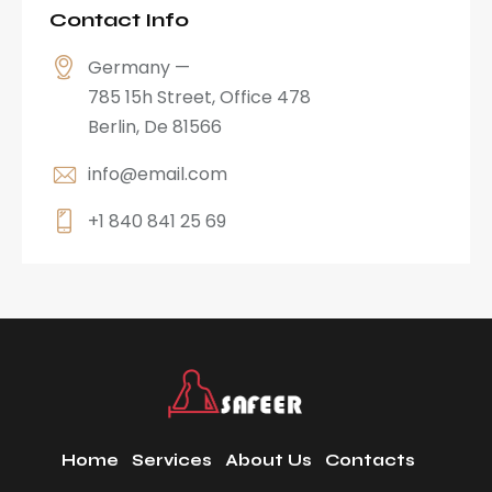
Contact Info
Germany —
785 15h Street, Office 478
Berlin, De 81566
info@email.com
+1 840 841 25 69
Home
Services
About Us
Contacts