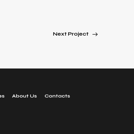
Next Project
es
About Us
Contacts